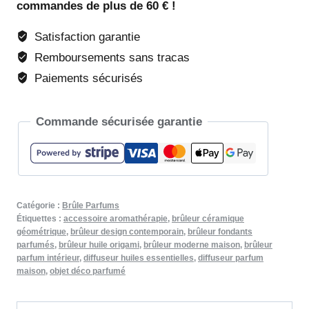
commandes de plus de 60 € !
Origami
(gris)
Satisfaction garantie
Remboursements sans tracas
Paiements sécurisés
Commande sécurisée garantie
Catégorie :
Brûle Parfums
Étiquettes :
accessoire aromathérapie
,
brûleur céramique
géométrique
,
brûleur design contemporain
,
brûleur fondants
parfumés
,
brûleur huile origami
,
brûleur moderne maison
,
brûleur
parfum intérieur
,
diffuseur huiles essentielles
,
diffuseur parfum
maison
,
objet déco parfumé